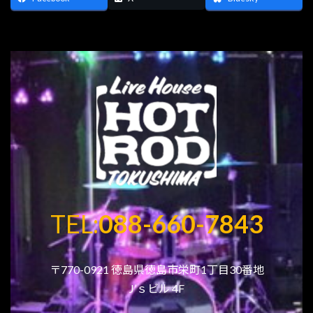
TEL:
088-660-7843
〒770-0921 徳島県徳島市栄町1丁目30番地
J’ｓビル 4F