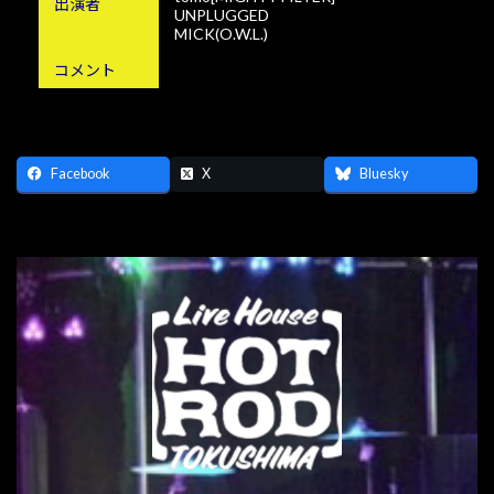
出演者
UNPLUGGED
MICK(O.W.L.)
コメント
Facebook
X
Bluesky