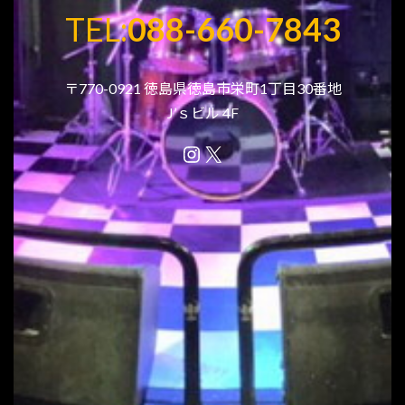
TEL:
088-660-7843
〒770-0921 徳島県徳島市栄町1丁目30番地
J’ｓビル 4F
Instagram
X