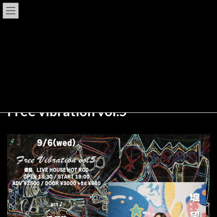
コ
ナ
LiveHouse HOTROD Tokushima
ン
ビ
テ
ゲ
ン
ー
ツ
シ
LIVE/EVENT
へ
ョ
ス
ン
キ
に
ッ
移
HOME
LIVE/EVENT
Free vibration vol.5
プ
動
Free vibration vol.5