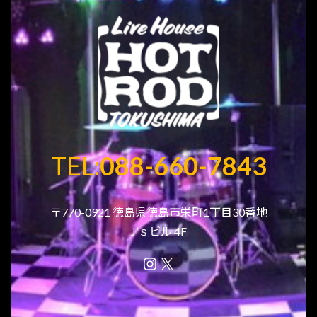
TEL:
088-660-7843
〒770-0921 徳島県徳島市栄町1丁目30番地
J’ｓビル 4F
Instagram
X