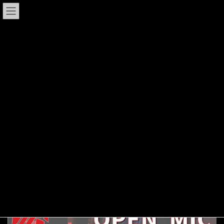
コ
ナ
LiveHouse HOTROD Tokushima
ン
ビ
テ
ゲ
ン
ー
ツ
シ
LIVE/EVENT
へ
ョ
ス
ン
キ
に
ッ
移
HOME
LIVE/EVENT
誰でも参加型！OPEN MIC 入場無料!!投げ銭LIVE
プ
動
誰でも参加型！OPEN MIC 入場
無料!!投げ銭LIVE