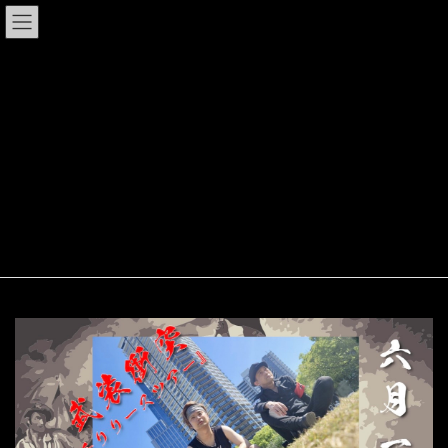
コ
ナ
LiveHouse HOTROD Tokushima
ン
ビ
テ
ゲ
ン
ー
ツ
シ
LIVE/EVENT
へ
ョ
ス
ン
キ
に
ッ
移
HOME
LIVE/EVENT
武装衝突"ブリーチリリースツアー"
プ
動
武装衝突"ブリーチリリースツア
ー"