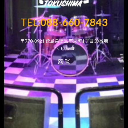
TEL:
088-660-7843
〒770-0921 徳島県徳島市栄町1丁目30番地
J’ｓビル 4F
Instagram
X