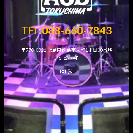
TEL:
088-660-7843
〒770-0921 徳島県徳島市栄町1丁目30番地
J’ｓビル 4F
Instagram
X