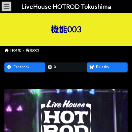
コ
ナ
LiveHouse HOTROD Tokushima
ン
ビ
テ
ゲ
ン
ー
ツ
シ
機能003
へ
ョ
ス
ン
キ
に
ッ
移
HOME
機能003
プ
動
Facebook
X
Bluesky